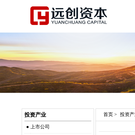
投资产业
首页
>
投资产
上市公司