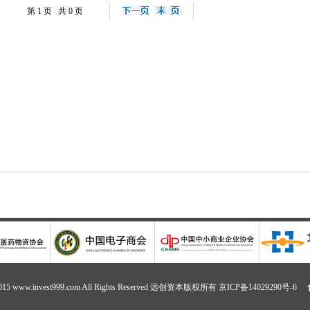
第
1
页
共 0 页
 2015 www.invest999.com All Rights Reserved 远创资本版权所有
京ICP备14029290号-6