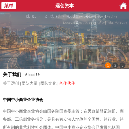
远创资本
关于我们 |
About Us
关于远创
团队力量
团队文化
合作伙伴
|
|
|
中国中小商业企业协会
中国中小商业企业协会由国务院国资委主管；在民政部登记注册、商
务部、工信部业务指导，是具有独立法人地位的全国性、跨行业、跨
所有制的非营利性社会团体。中国中小商业企业协会已发展包括国