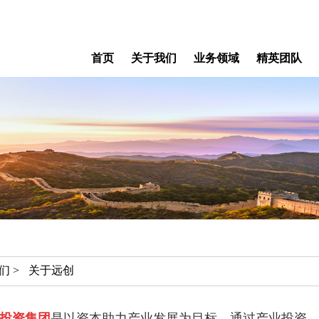
首页
关于我们
业务领域
精英团队
们
>
关于远创
投资集团
是以资本助力产业发展为目标，通过产业投资