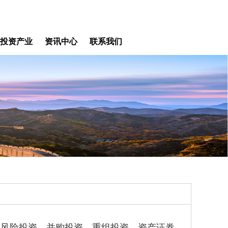
投资产业
资讯中心
联系我们
、风险投资、并购投资、重组投资、资产证券