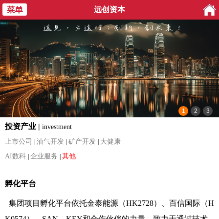
远创资本
投资产业 |
investment
上市公司
油气开发
矿产开发
大健康
|
|
|
AI数科
企业服务
其他
|
|
孵化平台
集团项目孵化平台依托金泰能源（HK2728）、百信国际（H
K0574）、SAN、KEY和合作伙伴的力量，致力于通过技术