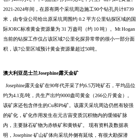
2021-2024年间，在原有两个采坑周边施工90个钻孔共计8739
米，由专业公司给出原采坑周围约 0.2 平方公里钻探区域的国
际JORC标准黄金资源量为 31 万盎司（约 10 吨）。Mt Hogan
当前的钻探工作仅占该区域7公里化探异常带的很小一部分面
积，该7公里区域预计黄金资源量超过50吨。
澳大利亚昆士兰Josephine露天金矿
Josephine露天金矿在90年代开采了约6.5万吨矿石，平均品位
约为4.1克/吨，共生产出约9000盎司黄金（266公斤黄金）。
该矿床还包含伴生的Cu和Pb矿。该露天采坑周边仍然有较强
的矿化，矿化作用发生在元古宙变质沉积物内的缓倾矿脉
内，主要脉石矿物为赤铁矿和黄铁矿。 现有资料及数据表
明，Josephine 矿山矿体向采坑外侧有延续，有很大勘探潜