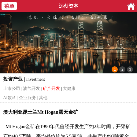
远创资本
投资产业 |
investment
上市公司
油气开发
矿产开发
大健康
|
|
|
AI数科
企业服务
其他
|
|
澳大利亚昆士兰
Mt Hogan露天金矿
Mt Hogan金矿在1990年代曾经开发生产约2年时间，开采矿
石约40.5万吨，平均品位约为5.5克/吨，共生产出约2吨黄金。