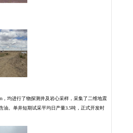
m
，均进行了物探测井及岩心采样，采集了二维地震
含油。单井短期试采平均日产量3
.5
吨，正式开发时