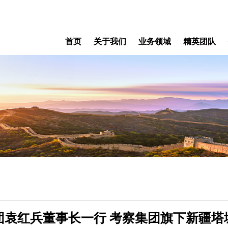
首页
关于我们
业务领域
精英团队
团袁红兵董事长一行 考察集团旗下新疆塔