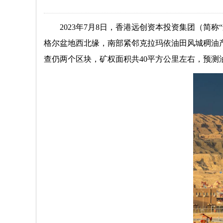
2023
年
7月8日，香港远创资本投资集团（简称
格尔盆地西北缘，南部紧邻克拉玛依油田风城稠油
查仍两个区块，矿权面积共
4
0
平方公里左右，预测