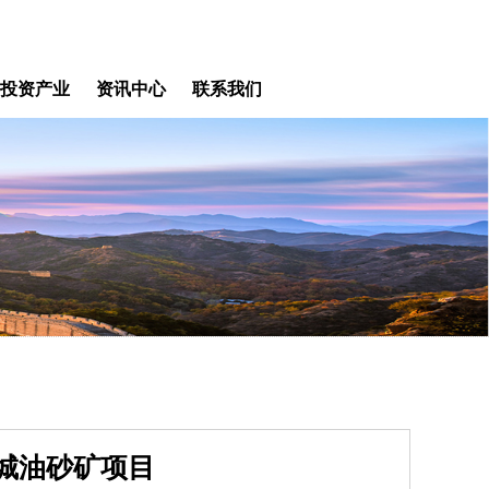
投资产业
资讯中心
联系我们
城油砂矿项目