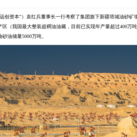
“远创资本”）袁红兵董事长一行考察了集团旗下新疆塔城油砂
产区
（我国最大整装超稠油油藏，目前已实现年产量超过400万
油砂油储量
5
000万吨。