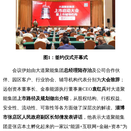
图1
：签约仪式开幕式
会议伊始由大道聚能集团
总经理陆存治
及公司合作伙
伴、园区客户、行业协会、辅导机构代表分别为
大会致辞
；
远创资本董事长、金泰能源执行董事兼CEO
袁红兵
对大道聚
能集团
上市路径及规划做出介绍
，从股权结构、行权权益、
安全性、流动性、可靠性等各方面做了深层次的解读。
淄博
市张店区人民政府副区长邹倩发表讲话
，他表示大道聚能集
团是张店本土孵化起来的一家以“能源+互联网+金融+资本”为